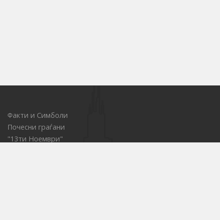
Факти и Симболи
Почесни граѓани
"13ти Ноември"
Локации за Јавни настани
ОСП - за водење на товарниот сообраќај
Центар за иновации
Е-набавки
Јавни претпријатија
Културни установи