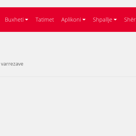
Buxheti
Tatimet
Aplikoni
Shpallje
Shër
ë varrezave