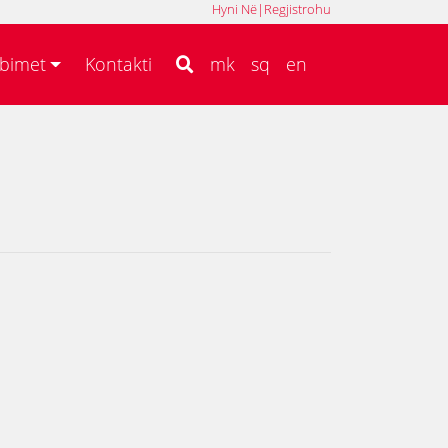
Hyni Në
|
Regjistrohu
MK
SQ
EN
bimet
Kontakti
mk
sq
en