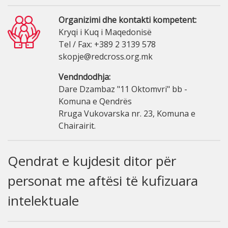
Organizimi dhe kontakti kompetent:
Kryqi i Kuq i Maqedonisë
Tel / Fax: +389 2 3139 578
skopje@redcross.org.mk
Vendndodhja:
Dare Dzambaz "11 Oktomvri" bb -
Komuna e Qendrës
Rruga Vukovarska nr. 23, Komuna e
Chairairit.
Qendrat e kujdesit ditor për
personat me aftësi të kufizuara
intelektuale