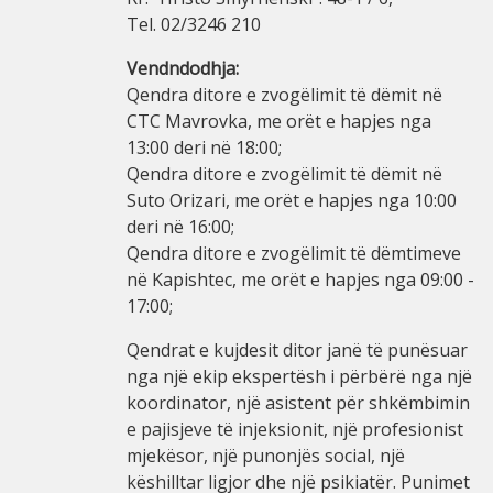
Tel. 02/3246 210
Vendndodhja:
Qendra ditore e zvogëlimit të dëmit në
CTC Mavrovka, me orët e hapjes nga
13:00 deri në 18:00;
Qendra ditore e zvogëlimit të dëmit në
Suto Orizari, me orët e hapjes nga 10:00
deri në 16:00;
Qendra ditore e zvogëlimit të dëmtimeve
në Kapishtec, me orët e hapjes nga 09:00 -
17:00;
Qendrat e kujdesit ditor janë të punësuar
nga një ekip ekspertësh i përbërë nga një
koordinator, një asistent për shkëmbimin
e pajisjeve të injeksionit, një profesionist
mjekësor, një punonjës social, një
këshilltar ligjor dhe një psikiatër. Punimet