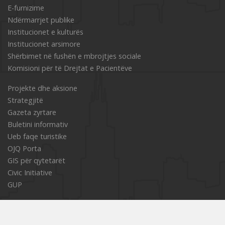
Е-furnizime
Ndërmarrjet publike
Institucionet e kulturës
Institucionet arsimore
Shërbimet në fushën e mbrojtjes sociale
Komisioni për të Drejtat e Pacientëve
Projekte dhe aksione
Strategjitë
Gazeta zyrtare
Buletini informativ
Ueb faqe turistike
OJQ Porta
GIS për qytetarët
Civic Initiative
GUP
Na ndiqni