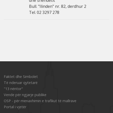
dhe shëndetit
Bull. "Ilinden" nr. 82, derdhur 2
Tel. 02 3297 278
Faktet dhe Simbolet
Të nderuar qytetarë
"13 nëntor"
Vende për ngjarje publike
OSP - për menaxhimin e trafikut të mallrave
Portal i vjetër