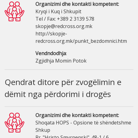
Organizimi dhe kontakti kompetent:
Kryqi i Kuq i Shkupit
Tel / Fax: +389 2 3139 578
skopje@redcross.org.mk
http://skopje-
redcross.org.mk/punkt_bezdomnici.htm
Vendndodhja
:
Zgjidhja Momin Potok
Qendrat ditore për zvogëlimin e
dëmit nga përdorimi i drogës
Organizimi dhe kontakti kompetent:
Shoqata HOPS - Opsione të shëndetshme
Shkup
Rr. "Hristo Smyrnenski". 48-1 / 6,