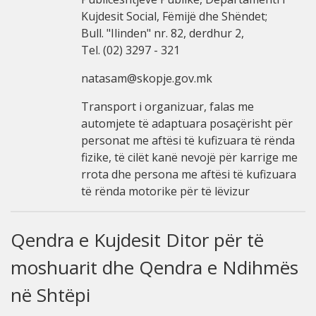
Kujdesit Social, Fëmijë dhe Shëndet;
Bull. "Ilinden" nr. 82, derdhur 2,
Tel. (02) 3297 - 321
natasam@skopje.gov.mk
Transport i organizuar, falas me
automjete të adaptuara posaçërisht për
personat me aftësi të kufizuara të rënda
fizike, të cilët kanë nevojë për karrige me
rrota dhe persona me aftësi të kufizuara
të rënda motorike për të lëvizur
Qendra e Kujdesit Ditor për të
moshuarit dhe Qendra e Ndihmës
në Shtëpi