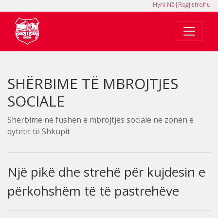
Hyni Në
|
Regjistrohu
MK
SQ
EN
SHËRBIME TË MBROJTJES
SOCIALE
Shërbime në fushën e mbrojtjes sociale në zonën e
qytetit të Shkupit
Një pikë dhe strehë për kujdesin e
përkohshëm të të pastrehëve