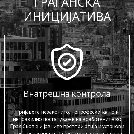
ГРАЃАНСКА
ИНИЦИЈАТИВА
Внатрешна контрола
Пријавете незаконито, непрофесионално и
неправилно постапување на вработените во
Град Скопје и јавните претпријатија и установи
под надлежност на Град Скопје во вршење на