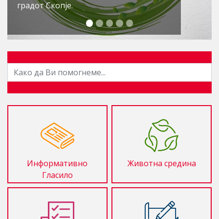
дезинсекција против комарци.
Информативно
Животна средина
Гласило