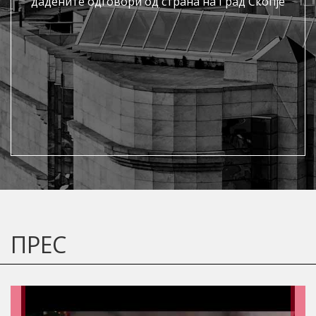
дадените одговори од страна на Град Скопје
ПРЕС