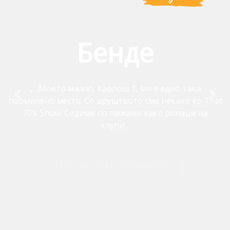
Бенде
„…Моето маало, Карпош 1, ми е едно така
Previous
Nex
поомилено место. Со друштвото сме некако ко That
70’s Show. Седиме по пижами како ропаци на
клупи…
Прочитај ја приказната