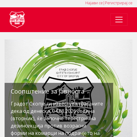
Најави се
|
Регистрирај се
Соопштение за јавностa
Градот Скопје ја известува јавноста
дека, согласно Годишната програма
за спроведување на мерки за
дезинсекција, законските обврски
што произлегуваат од Законот за
заштита на населението од заразни
болести, како и Елаборатот изготвен
од Центарот за јавно здравје –
Скопје, продолжува со реализација
на следната фаза од овогодишната