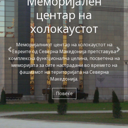
Меморијален
центар на
холокаустот
Меморијалниот центар на холокаустот на
Евреите од Северна Македонија претставува
Previous
Nex
комплексна функционална целина, посветена на
меморијата за сите настрадани во времето на
фашизмот на територијата на Северна
Македонија.
Повеќе