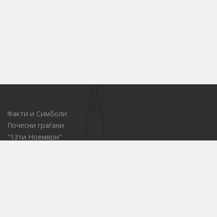
Факти и Симболи
Почесни граѓани
"13ти Ноември"
Локации за Јавни настани
ОСП - за водење на товарниот сообраќај
Центар за иновации
Е-набавки
Јавни претпријатија
Културни установи