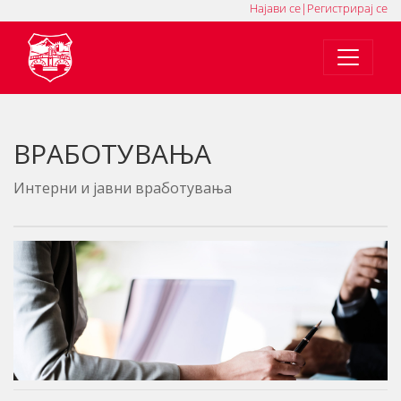
Најави се
|
Регистрирај се
MK
SQ
EN
ВРАБОТУВАЊА
Интерни и јавни вработувања