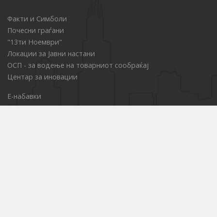
Факти и Симболи
Почесни граѓани
"13ти Ноември"
Локации за Јавни настани
ОСП - за водење на товарниот сообраќај
Центар за иновации
Е-набавки
Јавни претпријатија
Културни установи
Образовни институции
Услуги од областа на социјалната заштита
Комисија за права на пациенти
Проекти и акции
Стратегии
Службен гласник
Информативно гласило