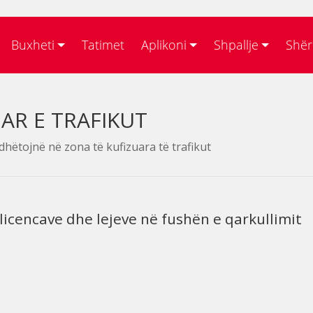
Buxheti
Tatimet
Aplikoni
Shpallje
Shër
AR E TRAFIKUT
dhëtojnë në zona të kufizuara të trafikut
 licencave dhe lejeve në fushën e qarkullimit