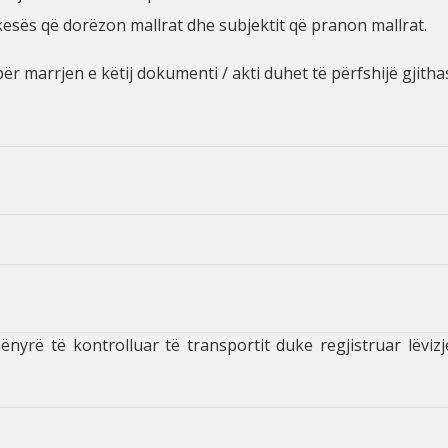
kesës që dorëzon mallrat dhe subjektit që pranon mallrat.
ër marrjen e këtij dokumenti / akti duhet të përfshijë gjitha
ënyrë të kontrolluar të transportit duke regjistruar lëv