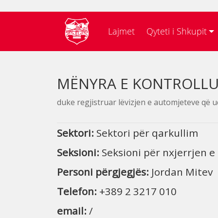
Lajmet
Qyteti i Shkupit
MËNYRA E KONTROLLU
duke regjistruar lëvizjen e automjeteve që u
Sektori:
Sektori për qarkullim
Seksioni
:
Seksioni për nxjerrjen e
Personi përgjegjës:
Jordan Mitev
Telefon:
+389 2 3217 010
email:
/