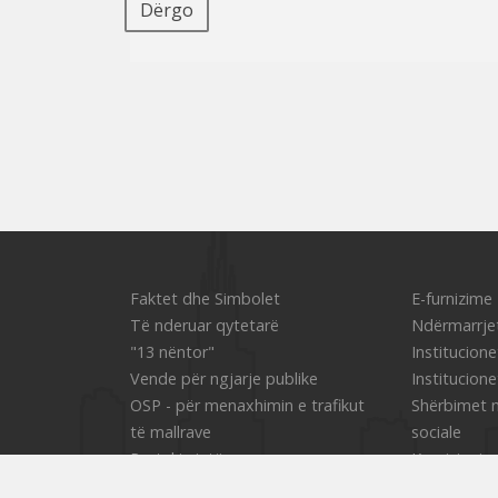
Dërgo
Faktet dhe Simbolet
Е-furnizime
Të nderuar qytetarë
Ndërmarrjet
"13 nëntor"
Institucione
Vende për ngjarje publike
Institucion
OSP - për menaxhimin e trafikut
Shërbimet n
të mallrave
sociale
Portal i vjetër
Komisioni p
Pacientëve