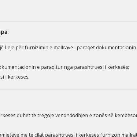
apa:
një Leje për furnizimin e mallrave i paraqet dokumentacionin 
dokumentacionin e paraqitur nga parashtruesi i kërkesës;
i i kërkesës.
kërkesës duhet të tregojë vendndodhjen e zonës së këmbësor
omjeteve me të cilat parashtruesi i kërkesës furnizon mallrat