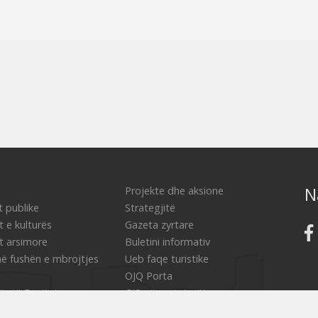
N
Projekte dhe aksione
 publike
Strategjitë
t e kulturës
Gazeta zyrtare
et arsimore
Buletini informativ
ë fushën e mbrojtjes
Ueb faqe turistike
OJQ Porta
ër të Drejtat e
GIS për qytetarët
Civic Initiative