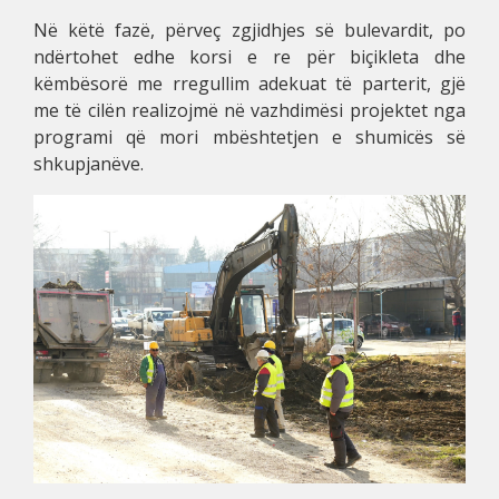
Në këtë fazë, përveç zgjidhjes së bulevardit, po
ndërtohet edhe korsi e re për biçikleta dhe
këmbësorë me rregullim adekuat të parterit, gjë
me të cilën realizojmë në vazhdimësi projektet nga
programi që mori mbështetjen e shumicës së
shkupjanëve.