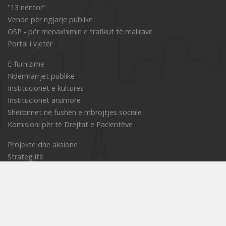
"13 nëntor"
Vende për ngjarje publike
OSP - për menaxhimin e trafikut të mallrave
Portal i vjetër
Е-furnizime
Ndërmarrjet publike
Institucionet e kulturës
Institucionet arsimore
Shërbimet në fushën e mbrojtjes sociale
Komisioni për të Drejtat e Pacientëve
Projekte dhe aksione
Strategjitë
Gazeta zyrtare
Buletini informativ
Ueb faqe turistike
OJQ Porta
GIS për qytetarët