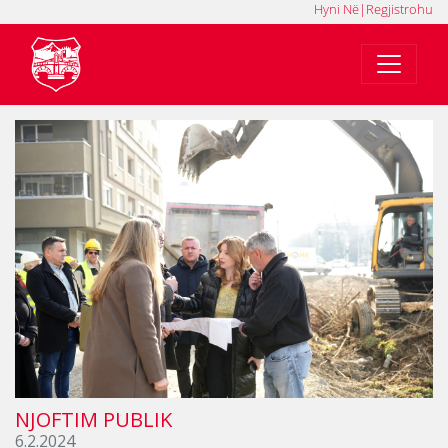
Hyni Në
|
Regjistrohu
MK
SQ
EN
NJOFTIM PUBLIK
6.2.2024