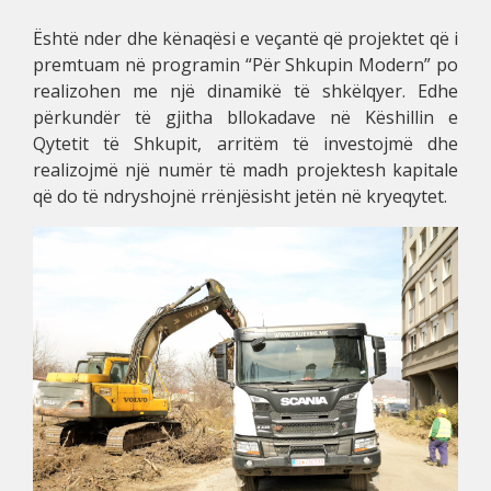
Është nder dhe kënaqësi e veçantë që projektet që i
premtuam në programin “Për Shkupin Modern” po
realizohen me një dinamikë të shkëlqyer. Edhe
përkundër të gjitha bllokadave në Këshillin e
Qytetit të Shkupit, arritëm të investojmë dhe
realizojmë një numër të madh projektesh kapitale
që do të ndryshojnë rrënjësisht jetën në kryeqytet.