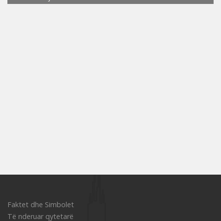
Faktet dhe Simbolet
Të nderuar qytetarë