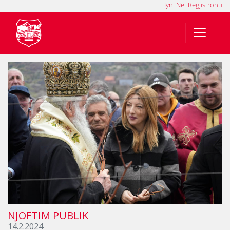
Hyni Në
|
Regjistrohu
MK
SQ
EN
NJOFTIM PUBLIK
14.2.2024