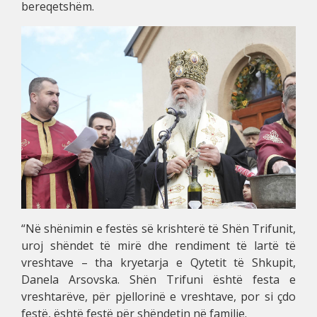
bereqetshëm.
“Në shënimin e festës së krishterë të Shën Trifunit,
uroj shëndet të mirë dhe rendiment të lartë të
vreshtave – tha kryetarja e Qytetit të Shkupit,
Danela Arsovska. Shën Trifuni është festa e
vreshtarëve, për pjellorinë e vreshtave, por si çdo
festë, është festë për shëndetin në familje.