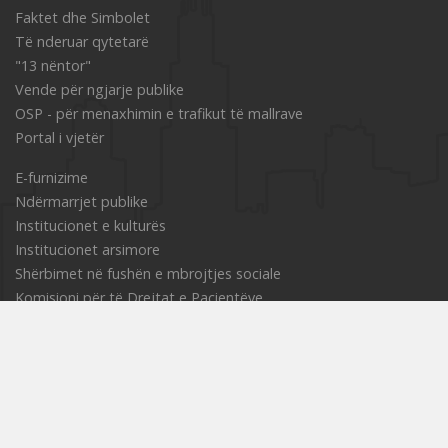
Faktet dhe Simbolet
Të nderuar qytetarë
"13 nëntor"
Vende për ngjarje publike
OSP - për menaxhimin e trafikut të mallrave
Portal i vjetër
Е-furnizime
Ndërmarrjet publike
Institucionet e kulturës
Institucionet arsimore
Shërbimet në fushën e mbrojtjes sociale
Komisioni për të Drejtat e Pacientëve
Projekte dhe aksione
Strategjitë
Gazeta zyrtare
Buletini informativ
Ueb faqe turistike