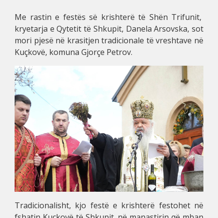
Me rastin e festës së krishterë të Shën Trifunit,
kryetarja e Qytetit të Shkupit, Danela Arsovska, sot
mori pjesë në krasitjen tradicionale të vreshtave në
Kuçkovë, komuna Gjorçe Petrov.
Tradicionalisht, kjo festë e krishterë festohet në
fshatin Kuçkovë të Shkupit, në manastirin që mban