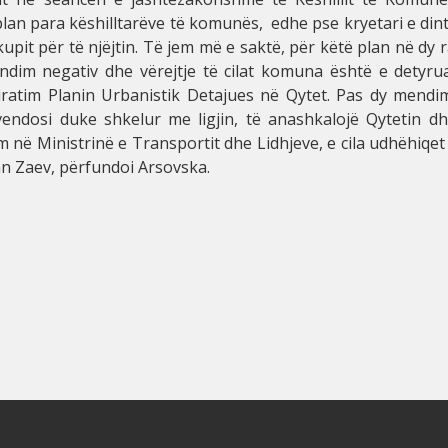
lan para këshilltarëve të komunës, edhe pse kryetari e din
upit për të njëjtin. Të jem më e saktë, për këtë plan në dy 
dim negativ dhe vërejtje të cilat komuna është e detyruar
iratim Planin Urbanistik Detajues në Qytet. Pas dy mendi
vendosi duke shkelur me ligjin, të anashkalojë Qytetin dh
m në Ministrinë e Transportit dhe Lidhjeve, e cila udhëhiqe
an Zaev, përfundoi Arsovska.