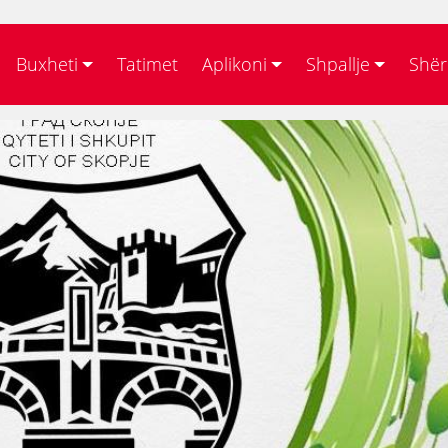
Buxheti
Tatimet
Aplikoni
Shpallje
Shër