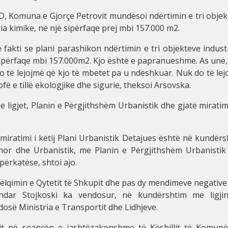
, Komuna e Gjorçe Petrovit mundësoi ndërtimin e tri objek
ria kimike, në një sipërfaqe prej mbi 157.000 m2.
fakti se plani parashikon ndërtimin e tri objekteve indust
 sipërfaqe mbi 157.000m2. Kjo është e papranueshme. As unë
do të lejojmë që kjo të mbetet pa u ndëshkuar. Nuk do të le
fë e tillë ekologjike dhe sigurie, theksoi Arsovska.
ligjet, Planin e Përgjithshëm Urbanistik dhe gjatë miratim
miratimi i këtij Plani Urbanistik Detajues është në kundër
inor dhe Urbanistik, me Planin e Përgjithshëm Urbanistik
ërkatëse, shtoi ajo.
pëlqimin e Qytetit të Shkupit dhe pas dy mendimeve negativ
sandar Stojkoski ka vendosur, në kundërshtim me ligjin
dosë Ministria e Transportit dhe Lidhjeve.
it në seancën e jashtëzakonshme të Këshillit të Komunë