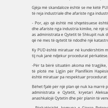
Gjëja më skandaloze është se me këtë PUD
të reja industriale dhe afariste nga indust
- Por, ajo që është më shqetësuese është 
dhe afariste nga industria kimike, në një
as administrata e Qytetit të Shkupit nuk 
që në mes të qytetit të ndodhë një katastro
Ky PUD është miratuar në kundërshtim me 
tij nuk janë ndjekur procedurat përkatëse.
-Për ta bërë situatën akoma më tragjike, 
të plotë me Ligjin për Planifikim Hapës
është miratuar pa respektuar procedurat p
Bëhet fjalë për një plan që nuk ka marrë 
administrata e Qytetit, kryetari Alek
anashkalojë Qytetin dhe për planin të ven
- Përkatësisht, komuna e Gjorçe Petrov