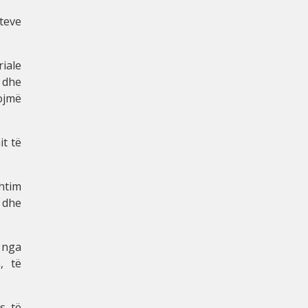
teve
riale
, dhe
jojmë
it të
shtim
 dhe
e nga
, të
s të