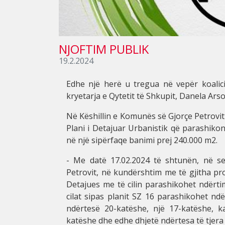
NJOFTIM PUBLIK
19.2.2024
Edhe një herë u tregua në vepër koalici
kryetarja e Qytetit të Shkupit, Danela Ar
Në Këshillin e Komunës së Gjorçe Petrovi
Plani i Detajuar Urbanistik që parashiko
në një sipërfaqe banimi prej 240.000 m2.
- Me datë 17.02.2024 të shtunën, në s
Petrovit, në kundërshtim me të gjitha pr
Detajues me të cilin parashikohet ndërti
cilat sipas planit SZ 16 parashikohet ndë
ndërtesë 20-katëshe, një 17-katëshe, k
katëshe dhe edhe dhjetë ndërtesa të tjera