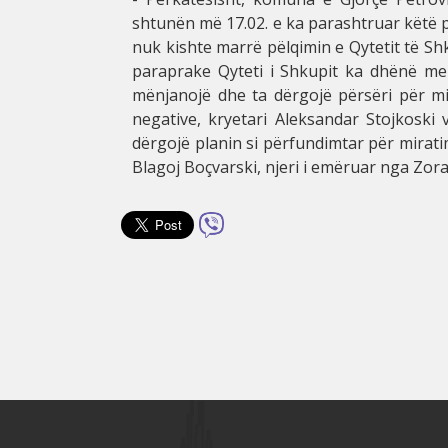
shtunën më 17.02. e ka parashtruar këtë p
nuk kishte marrë pëlqimin e Qytetit të Shk
paraprake Qyteti i Shkupit ka dhënë men
mënjanojë dhe ta dërgojë përsëri për m
negative, kryetari Aleksandar Stojkoski 
dërgojë planin si përfundimtar për mirati
Blagoj Boçvarski, njeri i emëruar nga Zor