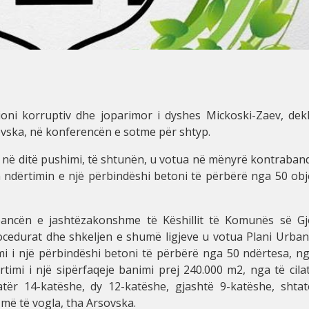
oni korruptiv dhe joparimor i dyshes Mickoski-Zaev, dekl
sovska, në konferencën e sotme për shtyp.
t në ditë pushimi, të shtunën, u votua në mënyrë kontraban
n ndërtimin e një përbindëshi betoni të përbërë nga 50 obj
eancën e jashtëzakonshme të Këshillit të Komunës së Gj
ocedurat dhe shkeljen e shumë ligjeve u votua Plani Urbani
mi i një përbindëshi betoni të përbërë nga 50 ndërtesa, ng
rtimi i një sipërfaqeje banimi prej 240.000 m2, nga të cila
atër 14-katëshe, dy 12-katëshe, gjashtë 9-katëshe, shtat
 më të vogla, tha Arsovska.