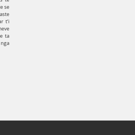
te se
raste
 t’i
meve
e ta
t nga