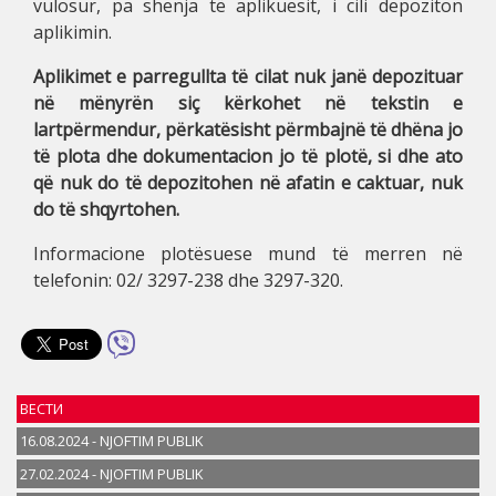
vulosur, pa shenja të aplikuesit, i cili depoziton
aplikimin.
Aplikimet e parregullta të cilat nuk janë depozituar
në mënyrën siç kërkohet në tekstin e
lartpërmendur, përkatësisht përmbajnë të dhëna jo
të plota dhe dokumentacion jo të plotë, si dhe ato
që nuk do të depozitohen në afatin e caktuar, nuk
do të shqyrtohen.
Informacione plotësuese mund të merren në
telefonin: 02/ 3297-238 dhe 3297-320.
ВЕСТИ
16.08.2024 - NJOFTIM PUBLIK
27.02.2024 - NJOFTIM PUBLIK