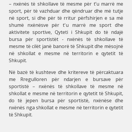
– nxënës të shkollave të mesme për t’u marrë me
sport, për të vazhduar dhe qëndruar dhe më tutje
në sport, si dhe për të rritur përfshirjen e sa më
shumë nxënësve për t'u marrë me sport dhe
aktivitete sportive, Qyteti i Shkupit do të ndajë
bursa për sportistët - nxënës të shkollave të
mesme të cilët janë banorë të Shkupit dhe mësojnë
në shkollat ​​e mesme në territorin e qytetit të
Shkupit.
Në bazë të kushteve dhe kritereve të përcaktuara
me Rregulloren për ndarjen e bursave për
sportistë – nxënës të shkollave të mesme në
shkollat e mesme në territorin e qytetit të Shkupit,
do të jepen bursa për sportistë, nxënëse dhe
nxënës nga shkollat e mesme në territorin e qytetit
të Shkupit.