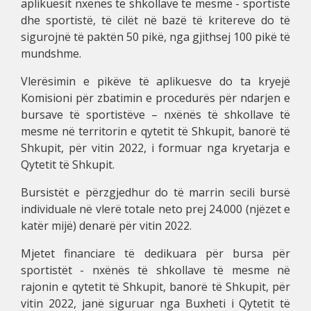
aplikuesit nxënës të shkollave të mesme - sportiste
dhe sportistë, të cilët në bazë të kritereve do të
sigurojnë të paktën 50 pikë, nga gjithsej 100 pikë të
mundshme.
Vlerësimin e pikëve të aplikuesve do ta kryejë
Komisioni për zbatimin e procedurës për ndarjen e
bursave të sportistëve – nxënës të shkollave të
mesme në territorin e qytetit të Shkupit, banorë të
Shkupit, për vitin 2022, i formuar nga kryetarja e
Qytetit të Shkupit.
Bursistët e përzgjedhur do të marrin secili bursë
individuale në vlerë totale neto prej 24.000 (njëzet e
katër mijë) denarë për vitin 2022.
Mjetet financiare të dedikuara për bursa për
sportistët - nxënës të shkollave të mesme në
rajonin e qytetit të Shkupit, banorë të Shkupit, për
vitin 2022, janë siguruar nga Buxheti i Qytetit të