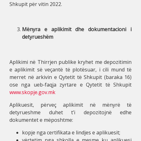
Shkupit për vitin 2022.
Mënyra e aplikimit dhe dokumentacioni i
detyrueshëm
Aplikimi në Thirrjen publike kryhet me depozitimin
e aplikimit së veçantë të plotësuar, i cili mund të
merret në arkivin e Qytetit të Shkupit (baraka 16)
ose nga ueb-faqja zyrtare e Qytetit të Shkupit
www.skopje.gov.mk
Aplikuesit, përveç aplikimit në mënyrë të
detyrueshme duhet t’i depozitojnë edhe
dokumentet e mëposhtme:
kopje nga certifikata e lindjes e aplikuesit;
vërtetim nga shkolla e mesme ku aplikuesi