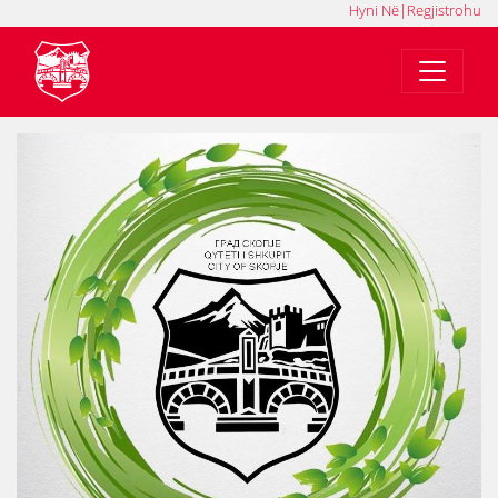
Hyni Në
|
Regjistrohu
MK
SQ
EN