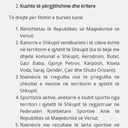
Kushte të përgjithshme dhe kritere
Të drejtë për fitimin e bursës kanë:
Nënshtetas të Republikës së Maqedonisë së
Veriut;
Banor/e e Shkupit vendbanimi i të cilëve është
në territorin e qytetit të Shkupit (ka të bëjë me
dhjetë komunat e Shkupit, Aerodrom, Butel,
Gazi Baba, Gjorçe Petrov, Karposh, Kisela
Voda, Saraj, Qendër, Çair dhe Shuto Orizare);
Nxënës/e të rregullta ose të çrregullta në
shkollat e mesme në territorin e qytetit të
Shkupit;
Sportist/e aktive, anëtar/e e klubit sportiv nga
territori i qytetit të Shkupit të regjistruar në
Federatën Kombëtare Sportive Amë të
Republikës së Maqedonisë së Veriut;
Nxënës/e me rezultate të larta sportive në