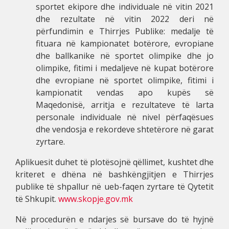
sportet ekipore dhe individuale në vitin 2021
dhe rezultate në vitin 2022 deri në
përfundimin e Thirrjes Publike: medalje të
fituara në kampionatet botërore, evropiane
dhe ballkanike në sportet olimpike dhe jo
olimpike, fitimi i medaljeve në kupat botërore
dhe evropiane në sportet olimpike, fitimi i
kampionatit vendas apo kupës së
Maqedonisë, arritja e rezultateve të larta
personale individuale në nivel përfaqësues
dhe vendosja e rekordeve shtetërore në garat
zyrtare.
Aplikuesit duhet të plotësojnë qëllimet, kushtet dhe
kriteret e dhëna në bashkëngjitjen e Thirrjes
publike të shpallur në ueb-faqen zyrtare të Qytetit
të Shkupit.
www.skopje.gov.mk
Në procedurën e ndarjes së bursave do të hyjnë