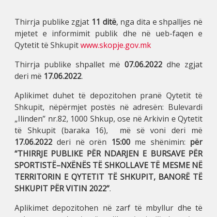
Thirrja publike zgjat
11 ditë
, nga dita e shpalljes në
mjetet e informimit publik dhe në ueb-faqen e
Qytetit të Shkupit
www.skopje.gov.mk
Thirrja publike shpallet më
07.06.2022
dhe zgjat
deri më
17.06.2022
.
Aplikimet duhet të depozitohen pranë Qytetit të
Shkupit, nëpërmjet postës në adresën: Bulevardi
„Ilinden” nr.82, 1000 Shkup, ose në Arkivin e Qytetit
të Shkupit (baraka 16), më së voni deri më
17.06.2022
deri në orën
15:00
me shënimin:
për
“THIRRJE PUBLIKE PËR NDARJEN E BURSAVE PËR
SPORTISTË–NXËNËS TË SHKOLLAVE TË MESME NË
TERRITORIN E QYTETIT TË SHKUPIT, BANORË TË
SHKUPIT PËR VITIN 2022”
.
Aplikimet depozitohen në zarf të mbyllur dhe të