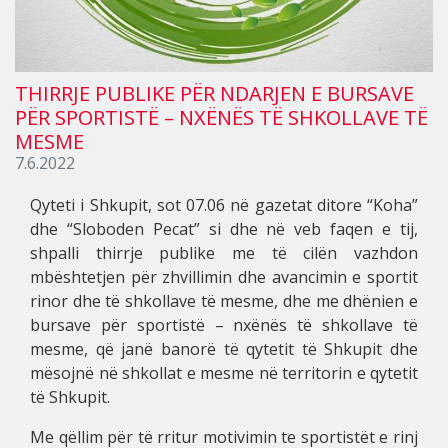
THIRRJE PUBLIKE PËR NDARJEN E BURSAVE
PËR SPORTISTË – NXËNËS TË SHKOLLAVE TË
MESME
7.6.2022
Qyteti i Shkupit, sot 07.06 në gazetat ditore “Koha”
dhe “Sloboden Pecat” si dhe në veb faqen e tij,
shpalli thirrje publike me të cilën vazhdon
mbështetjen për zhvillimin dhe avancimin e sportit
rinor dhe të shkollave të mesme, dhe me dhënien e
bursave për sportistë – nxënës të shkollave të
mesme, që janë banorë të qytetit të Shkupit dhe
mësojnë në shkollat e mesme në territorin e qytetit
të Shkupit.
Me qëllim për të rritur motivimin te sportistët e rinj