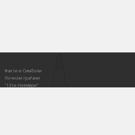
Факти и Симболи
Почесни граѓани
"13ти Ноември"
Локации за Јавни настани
ОСП - за водење на товарниот сообраќај
Центар за иновации
Е-набавки
Јавни претпријатија
Културни установи