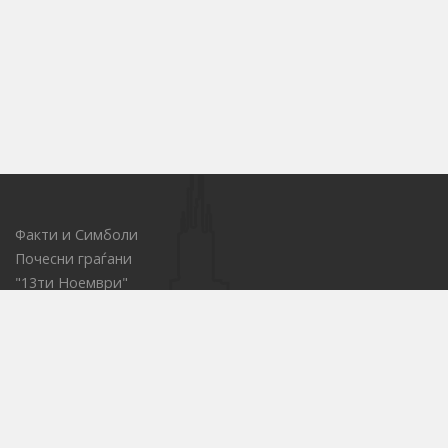
Факти и Симболи
Почесни граѓани
"13ти Ноември"
Локации за Јавни настани
ОСП - за водење на товарниот сообраќај
Центар за иновации
Е-набавки
Јавни претпријатија
Културни установи