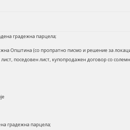
адена градежна парцела;
жна Општина (со пропратно писмо и решение за локацис
 лист, поседовен лист, купопродажен договор со солемн
пје
ена градежна парцела;