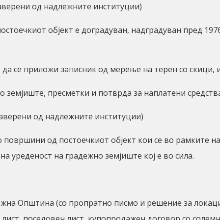
аверени од надлежните институции)
остоечкиот објект е доградуван, надградуван пред 1976
да се приложи записник од мерење на терен со скици, 
земјиште, пресметки и потврда за наплатени средств
аверени од надлежните институции)
о површини од постоечкиот објект кои се во рамките н
а уреденост на градежно земјиште кој е во сила.
жна Општина (со пропратно писмо и решение за локацис
 лист, поседовен лист, купопродажен договор со солемн