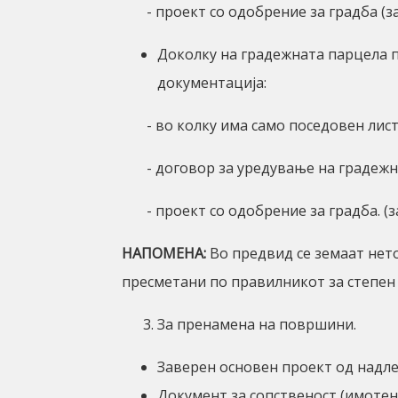
- проект со одобрение за градба (з
Доколку на градежната парцела п
документација:
- во колку има само поседовен лист 
- договор за уредување на градежно 
- проект со одобрение за градба. (з
НАПОМЕНА:
Во предвид се земаат нет
пресметани по правилникот за степен н
За пренамена на површини.
Заверен основен проект од надле
Документ за сопственост (имотен