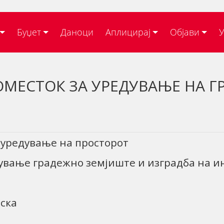
Буџет
Даноци
Аплицирај
Објави
У
ОМЕСТОК ЗА УРЕДУВАЊЕ НА 
 уредување на просторот
ување градежно земјиште и изградба на и
ска