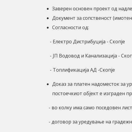
Заверен основен проект од надле
Документ за сопственост (имотен
Согласности од:
- Електро Дистрибуција - Скопје
- ЈП Водовод и Канализација - Ско
- Топлификација АД -Скопје
Доказ за платен надоместок за у
постоечкиот објект е изграден пр
- во колку има само поседовен лист 
- договор за уредување на градежно 