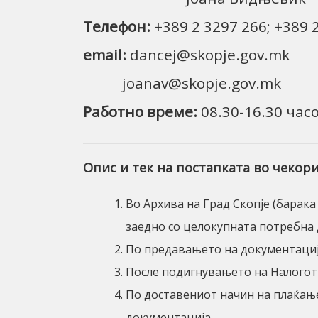
Телефон:
+389 2 3297 266; +389 2
email:
dancej@skopje.gov.mk
joanav@skopje.gov.mk
Работно време:
08.30-16.30 час
Опис и тек на постапката во чекори
Во Aрхива на Град Скопје (барака
заедно со целокупната потребна 
По предавањето на документациј
После подигнувањето на Налогот
По доставениот начин на плаќање
документација.