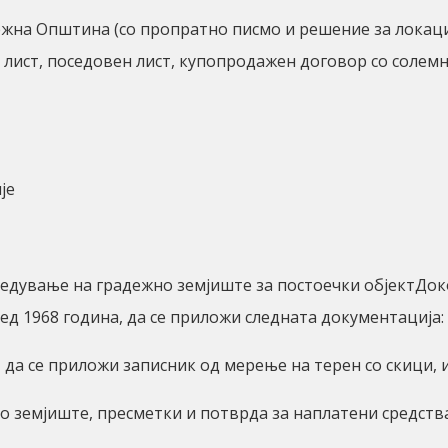
жна Општина (со пропратно писмо и решение за локацис
 лист, поседовен лист, купопродажен договор со солемн
пје
редување на градежно земјиште за постоечки објектДо
ед 1968 година, да се приложи следната документација:
да се приложи записник од мерење на терен со скици, 
земјиште, пресметки и потврда за наплатени средства