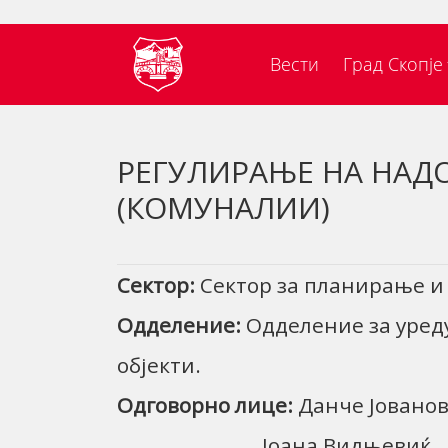
Вести
Град Скопје
РЕГУЛИРАЊЕ НА НАД
(КОМУНАЛИИ)
Сектор:
Сектор за планирање и
Одделение:
Одделение за уред
објекти.
Одговорно лице:
Данче Јованов
Јоана Видњевиќ