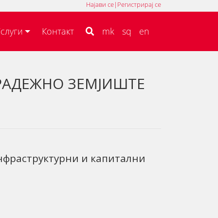
Најави се
|
Регистрирај се
MK
SQ
EN
слуги
Контакт
mk
sq
en
ГРАДЕЖНО ЗЕМЈИШТЕ
нфраструктурни и капитални