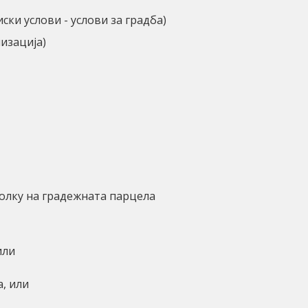
ки услови - услови за градба)
изација)
колку на градежната парцела
или
, или