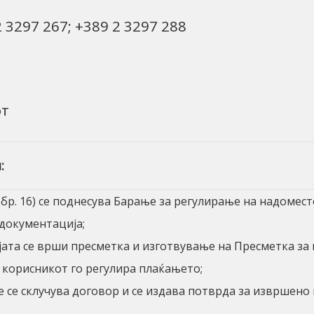
 3297 267; +389 2 3297 288
от
:
 бр. 16) се поднесува Барање за регулирање на надоме
документација;
ата се врши пресметка и изготвување на Пресметка за 
 корисникот го регулира плаќањето;
 се склучува договор и се издава потврда за извршено 