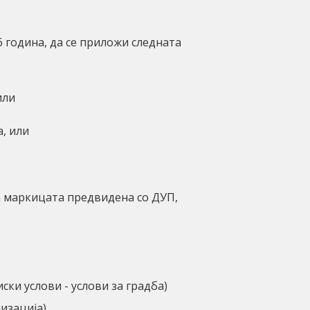
 година, да се приложи следната
или
а, или
а маркицата предвидена со ДУП,
ки услови - услови за градба)
изација)