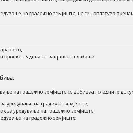
едување на градежно земјиште, не се наплатува пренам
барањето,
н проект - 5 дена по завршено плаќање.
бива:
вање на градежно земјиште се добиваат следните доку
 за уредување на градежно земјиште;
ок за уредување на градежно земјиште;
редување на градежно земјиште;