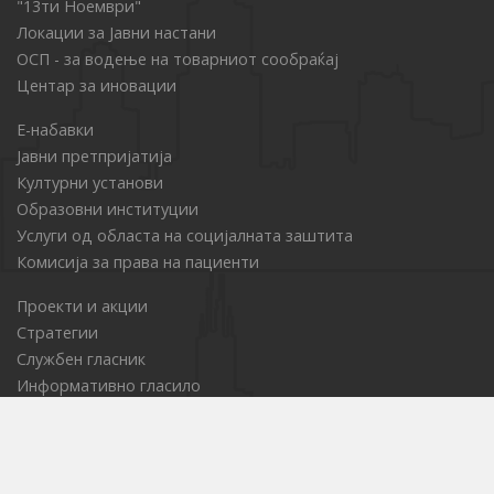
"13ти Ноември"
Локации за Јавни настани
ОСП - за водење на товарниот сообраќај
Центар за иновации
Е-набавки
Јавни претпријатија
Културни установи
Образовни институции
Услуги од областа на социјалната заштита
Комисија за права на пациенти
Проекти и акции
Стратегии
Службен гласник
Информативно гласило
Туристички сајт
НВО Порта
ГИС за граѓаните
Граѓанска иницијатива