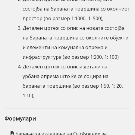
состојба на бараната површина со околниот
простор (во размер 1:1000, 1: 500);
Детален цртеж со опис на новата состојба
на бараната површина со околните објекти
и елементи на комунална опрема и
инфраструктура (во размер 1:200, 1: 100);
Детален цртеж со опис и детали на
урбана опрема што ќе се лоцира на
бараната површина (во размер 1:50, 1: 20,
1:10);
Формулари
Барање за издавање на Одобрение за