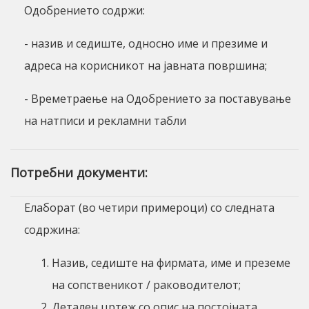
Одобрението содржи:
- назив и седиште, односно име и презиме и
адреса на корисникот на јавната површина;
- Времетраење на Одобрението за поставување
на натписи и рекламни табли
Потребни документи:
Елаборат (во четири примероци) со следната
содржина:
Назив, седиште на фирмата, име и преземе
на сопственикот / раководителот;
Детален цртеж со опис на постојната