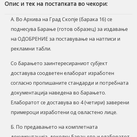
Опис и тек на постапката во чекори:
А. Во Архива на Град Скопје (барака 16) се
поднесува Барање (готов образец) за издавање
на ОДОБРЕНИЕ за поставување на натписи и
рекламни табли.
Со барањето заинтересираниот субјект
доставува соодветен елаборат изработен
согласно пропишаните стандарди и потребната
документација наведена во барањето.
Елаборатот се доставува во 4 (четири) заверени
примероци изработени од овластено лице.
Б. По предавањето на комплетната
документација, доколку барањето и елаборатот