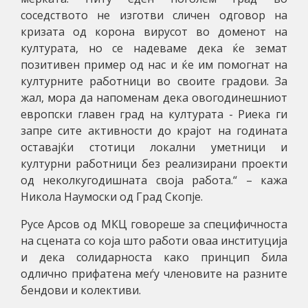
соседството не изготви сличен одговор на
кризата од корона вирусот во доменот на
културата, но се надеваме дека ќе земат
позитивен пример од нас и ќе им помогнат на
културните работници во своите градови. За
жал, мора да напоменам дека овогодинешниот
европски главен град на културата - Риека ги
запре сите активности до крајот на годината
оставајќи стотици локални уметници и
културни работници без реализирани проекти
од неколкугодишната своја работа.“ – кажа
Никола Наумоски од Град Скопје.
Русе Арсов од МКЦ говореше за специфичноста
на сцената со која што работи оваа институција
и дека солидарноста како принцип била
одлично прифатена меѓу членовите на разните
бендови и колективи.