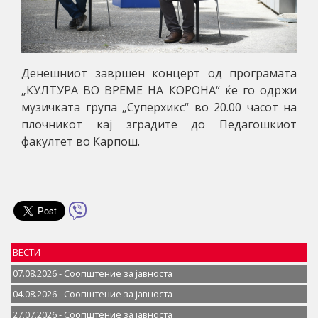
Денешниот завршен концерт од програмата
„КУЛТУРА ВО ВРЕМЕ НА КОРОНА“ ќе го одржи
музичката група „Суперхикс“ во 20.00 часот на
плочникот кај зградите до Педагошкиот
факултет во Карпош.
ВЕСТИ
07.08.2026 - Соопштение за јавностa
04.08.2026 - Соопштение за јавностa
27.07.2026 - Соопштение за јавностa