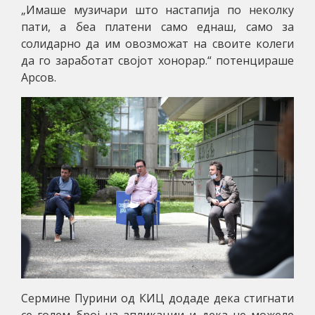
„Имаше музичари што настапија по неколку
пати, а беа платени само еднаш, само за
солидарно да им овозможат на своите колеги
да го заработат својот хонорар.“ потенцираше
Арсов.
Сермине Пурини од КИЦ додаде дека стигнати
се голем број на апликации и дека не можеле