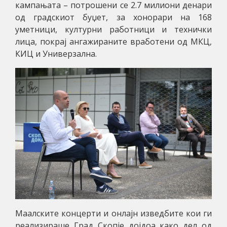
кампањата – потрошени се 2.7 милиони денари
од градскиот буџет, за хонорари на 168
уметници, културни работници и технички
лица, покрај ангажираните вработени од МКЦ,
КИЦ и Универзална.
Маалските концерти и онлајн изведбите кои ги
реализираше Град Скопје дојдоа како дел од