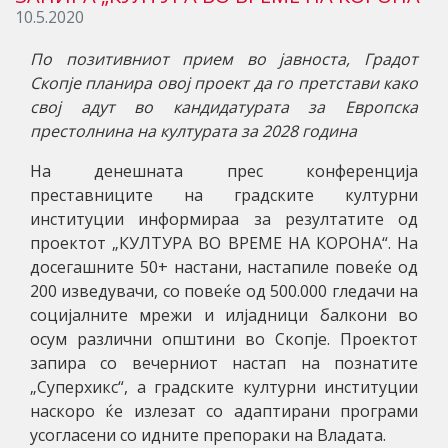
10.5.2020
По позитивниот прием во јавноста, Градот
Скопје планира овој проект да го претстави како
свој адут во кандидатурата за Европска
престолнина на културата за 2028 година
На денешната прес конференција
преставниците на градските културни
институции информираа за резултатите од
проектот „КУЛТУРА ВО ВРЕМЕ НА КОРОНА“. На
досегашните 50+ настани, настапиле повеќе од
200 изведувачи, со повеќе од 500.000 гледачи на
социјалните мрежи и илјадници балкони во
осум различни општини во Скопје. Проектот
запира со вечерниот настап на познатите
„Суперхикс“, а градските културни институции
наскоро ќе излезат со адаптирани програми
усогласени со идните препораки на Владата.