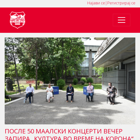
Најави се
|
Регистрирај се
MK
SQ
EN
ПОСЛЕ 50 МААЛСКИ КОНЦЕРТИ ВЕЧЕР
ЗАПИРА „КУЛТУРА ВО ВРЕМЕ НА КОРОНА“