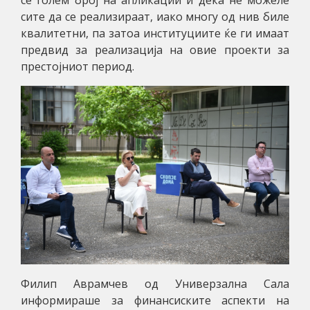
сите да се реализираат, иако многу од нив биле
квалитетни, па затоа институциите ќе ги имаат
предвид за реализација на овие проекти за
престојниот период.
Филип Аврамчев од Универзална Сала
информираше за финансиските аспекти на