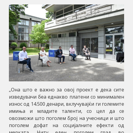
„Она што е важно за овој проект е дека сите
изведувачи беа еднакво платени со минимален
износ од 14.500 денари, вклучувајќи ги големите
имиња и младите таленти, со цел да се
овозможи што поголем број на учесници и што
поголем дофат на социјалните ефекти од
мерката. Ниту еден поголем град во