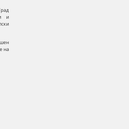
Град
ии и
пски
ошен
е на