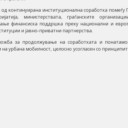
 од континуирана институционална соработка помеѓу 
ријатија, министерствата, граѓанските организац
вање финансиска поддршка преку национални и евро
титуции и јавно-приватни партнерства.
аложба за продолжување на соработката и понатам
м на урбана мобилност, целосно усогласен со принципит