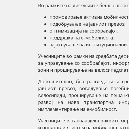
Во рамките на дискусиите беше наглас
промовирање активна мобилност
подобрување на јавниот превоз;
оптимизација на сообраќајот;
поддршка на е-мобилноста;
зајакнување на институционалнит
Учесниците во рамки на средбата дефи
за управување со сообраќајот, инфор
зони и проширување на велосипедскат
Дополнително, беа разгледани и ср
јавниот превоз, воведување посебни
велосипеди, проширување на пешачки
развој на нова транспортна инф
имплементирање на е-мобилност.
Учесниците истакнаа дека ваквите мер
и поодржлив систем на мобилност за си