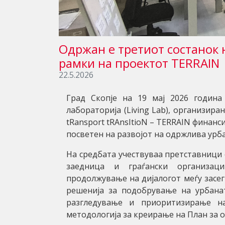
Oдржан е третиот состанок н
рамки на проектот TERRAIN
22.5.2026
Град Скопје на 19 мај 2026 годин
лабораторија (Living Lab), организира
tRansport tRAnsItioN – TERRAIN финанс
посветен на развојот на одржлива урб
На средбата учествуваа претставници 
заедница и граѓански организаци
продолжување на дијалогот меѓу засег
решенија за подобрување на урбана
разгледување и приоритизирање н
методологија за креирање на План за 