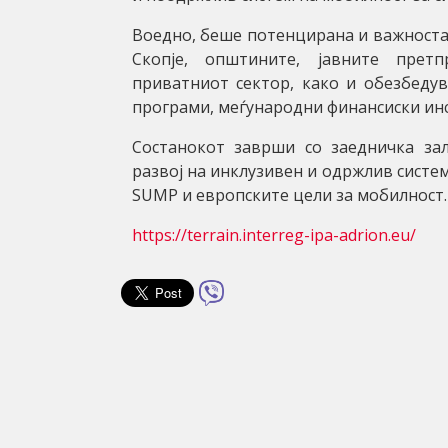
Воедно, беше потенцирана и важноста
Скопје, општините, јавните претп
приватниот сектор, како и обезбеду
програми, меѓународни финансиски инс
Состанокот заврши со заедничка з
развој на инклузивен и одржлив систе
SUMP и европските цели за мобилност.
https://terrain.interreg-ipa-adrion.eu/