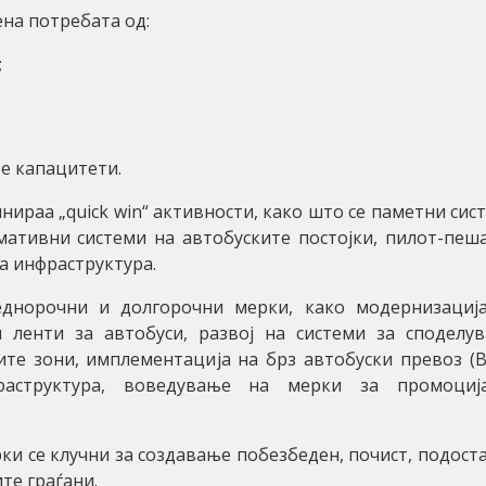
ена потребата од:
;
е капацитети.
нираа „quick win“ активности, како што се паметни сис
мативни системи на автобуските постојки, пилот-пеш
а инфраструктура.
еднорочни и долгорочни мерки, како модернизациј
 ленти за автобуси, развој на системи за споделу
те зони, имплементација на брз автобуски превоз (B
раструктура, воведување на мерки за промоци
ки се клучни за создавање побезбеден, почист, подост
те граѓани.