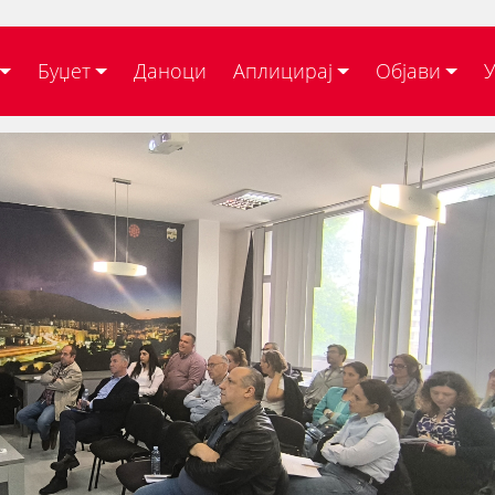
Буџет
Даноци
Аплицирај
Објави
У