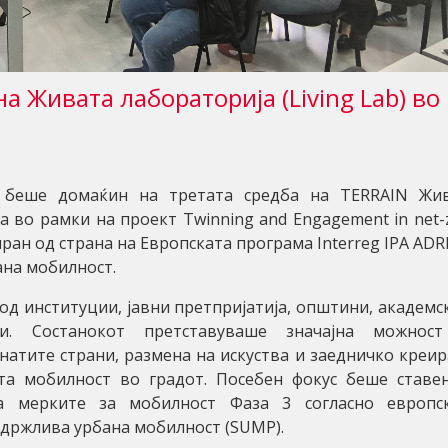
а Живата лабораторија (Living Lab) во
а беше домаќин на третата средба на TERRAIN Жи
на во рамки на проект Twinning and Engagement in net-
иран од страна на Европската програма Interreg IPA ADR
ана мобилност.
од институции, јавни претпријатија, општини, академс
и. Состанокот претставуваше значајна можнос
натите страни, размена на искуства и заедничко креи
та мобилност во градот. Посебен фокус беше ставе
а мерките за мобилност Фаза 3 согласно европс
одржлива урбана мобилност (SUMP).