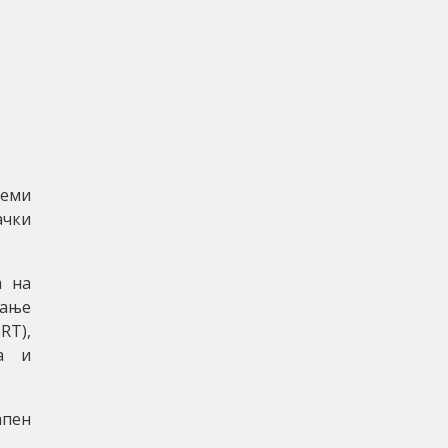
теми
ачки
а на
вање
RT),
ја и
апен