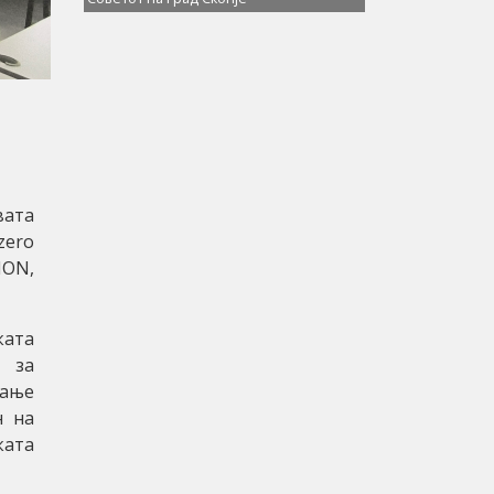
вата
zero
ION,
ката
т за
рање
н на
ката