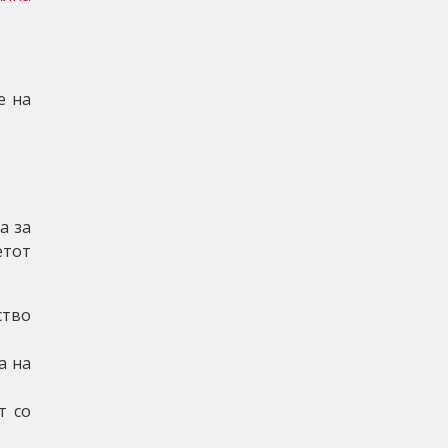
е на
а за
етот
ство
а на
т со