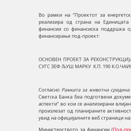
Во рамки на “Проектот за енергетск
реализира од страна на Единицата
финансии со финансиска поддршка о
финансирање под-проект:
ОСНОВЕН ПРОЕКТ ЗА РЕКОНСТРУКЦИЈ
СУГС ЗЕФ ЉУШ МАРКУ К.П. 190 К.О.ЧАИ
Согласно
Рамката за животна средина
Светска Банка беа подготвени докуме
аспекти” во кои се анализирани влија
произлезат од планираните активност
увид на официјалните веб страници на:
Министерството за финансии (
Под-пр