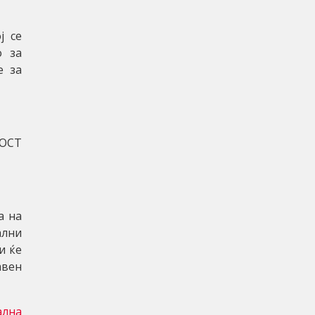
ј се
о за
е за
НОСТ
а на
ални
и ќе
авен
ална