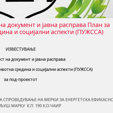
на документ и јавна расправа План за
дина и социјални аспекти (ПУЖССА)
ИЗВЕСТУВАЊЕ
ст на документ и јавна расправа
ивотна средина и социјални аспекти (ПУЖССА)
з
а
под-проектот
А СПРОВЕДУВАЊЕ НА МЕРКИ ЗА ЕНЕРГЕТСКА ЕФИКAСН
 ЉУШ МАРКУ К.П. 190 К.О.ЧАИР