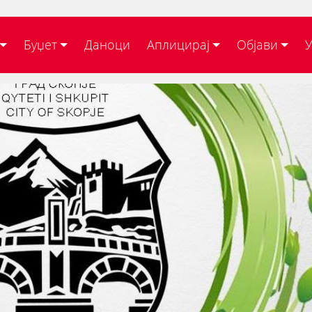
Буџет
Даноци
Аплицирај
Објави
У