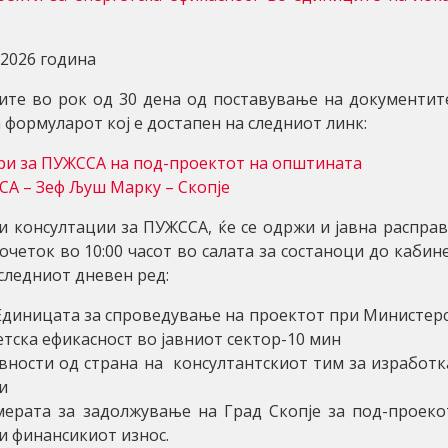
.2026 година
ите во рок од 30 дена од поставување на документит
формуларот кој е достапен на следниот линк:
ри за ПУЖССА на под-проектот на општината
ССА – Зеф Љуш Марку – Скопје
и консултации за ПУЖССА, ќе се одржи и јавна расправ
почеток во 10:00 часот во салата за состаноци до кабин
 следниот дневен ред:
Единицата за спроведување на проектот при Министер
етска ефикасност во јавниот сектор-10 мин
вности од страна на консултантскиот тим за изработк
и
ерата за задолжување на Град Скопје за под-проеко
и финансикиот износ.