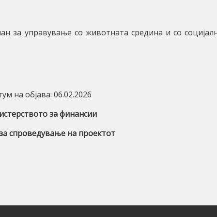
ан за управување со животната средина и со социјал
ум на објава: 06.02.2026
стерството за финансии
 за
спроведување
на
п
роектот