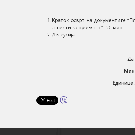
Краток осврт на документите “Пл
аспекти за проектот” -20 мин
Дискусија.
Дат
Мини
Единица