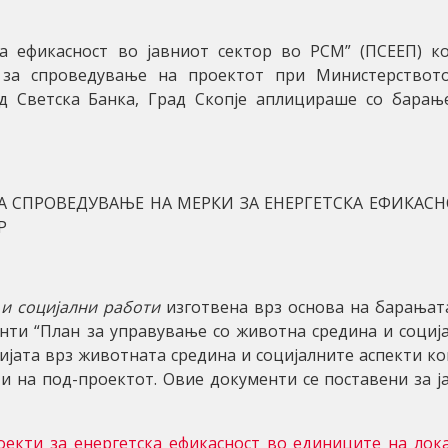
а ефикасност во јавниот сектор во РСМ” (ПСЕЕП) ко
 за спроведување на проектот при Министерствот
д Светска Банка, Град Скопје
аплицираше со барањ
А СПРОВЕДУВАЊЕ НА МЕРКИ ЗА ЕНЕРГЕТСКА ЕФИКAС
Р
 и социјални работи
изготвена врз основа на барањат
нти “План за управување со животна средина и социј
нијата врз животната средина и социјалните аспекти ко
и на под-проектот. Овие документи се поставени за ј
оекти за енергетска ефикасност во единиците на лок