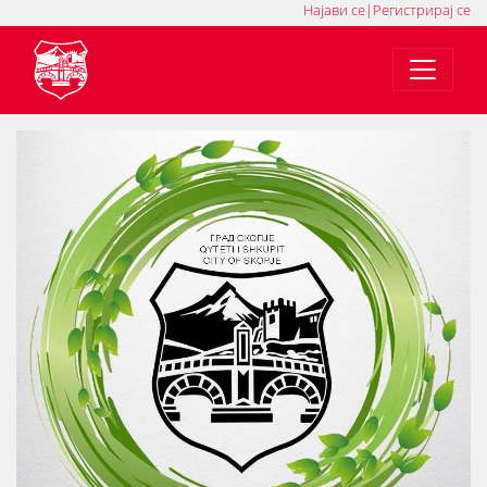
Најави се
|
Регистрирај се
MK
SQ
EN