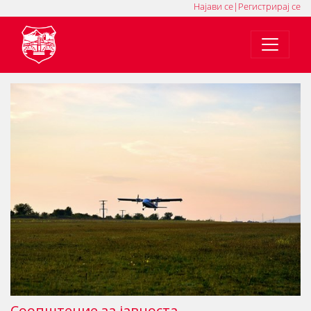
Најави се
|
Регистрирај се
MK
SQ
EN
Соопштение за јавностa