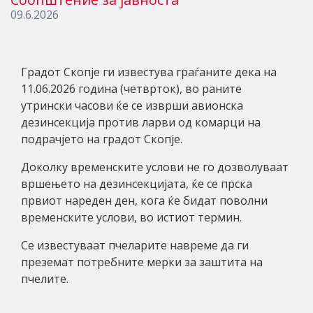
09.6.2026
Градот Скопје ги известува граѓаните дека на
11.06.2026 година (четврток), во раните
утрински часови ќе се изврши авионска
дезинсекција против ларви од комарци на
подрачјето на градот Скопје.
Доколку временските услови не го дозволуваат
вршењето на дезинсекцијата, ќе се прска
првиот нареден ден, кога ќе бидат поволни
временските услови, во истиот термин.
Се известуваат пчеларите навреме да ги
преземат потребните мерки за заштита на
пчелите.