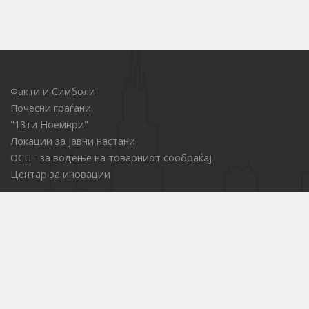
Факти и Симболи
Почесни граѓани
"13ти Ноември"
Локации за Јавни настани
ОСП - за водење на товарниот сообраќај
Центар за иновации
Е-набавки
Јавни претпријатија
Културни установи
Образовни институции
Услуги од областа на социјалната заштита
Комисија за права на пациенти