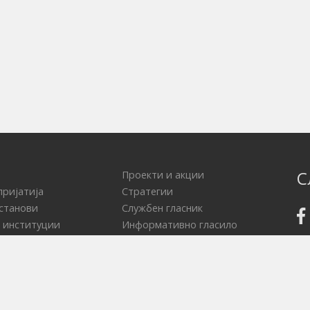
С
Проекти и акции
пријатија
Стратегии
установи
Службен гласник
 институции
Информативно гласило
областа на
Туристички сајт
та заштита
НВО Порта
а права на пациенти
ГИС за граѓаните
Граѓанска иницијатива
ГУП