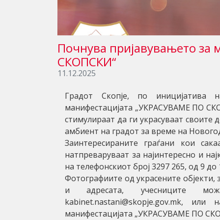
Почнува пријавувањето за 
СКОПСКИ“
11.12.2025
Градот Скопје, по иницијатива н
манифестацијата „УКРАСУВАМЕ ПО СКОП
стимулираат да ги украсуваат своите
амбиент на градот за време на Новог
Заинтересираните граѓани кои сака
натпреваруваат за најинтересно и на
на телефонскиот број 3297 265, од 9 до
Фотографиите од украсените објекти, 
и адресата, учесниците мо
kabinet.nastani@skopje.gov.mk, и
манифестацијата „УКРАСУВАМЕ ПО СК