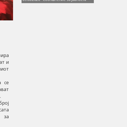
зира
ат и
ниот
а се
ават
.
број
ата
а за