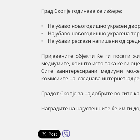
Град Скопје годинава ќе избере:
• Најубаво новогодишно украсен двор
• Најубаво новогодишно украсена тера
• Најубави раскази напишани од сред
Пријавените објекти ќе ги посети жи
медиумите, коишто исто така ќе ги оц
Сите заинтересирани медиуми може
комисиите на следнава интернет-адреса
Градот Скопје за најдобрите во сите к
Наградите на најуспешните ќе им ги до