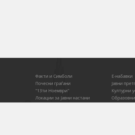
Факти и Симболи
Е-набавки
Почесни граѓани
Јавни прет
"13ти Ноември"
Културни 
Локации за Јавни настани
Образовни
ОСП - за водење на товарниот
Услуги од 
сообраќај
социјална
Центар за иновации
Комисија з