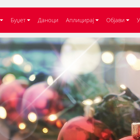
Буџет
Даноци
Аплицирај
Објави
У