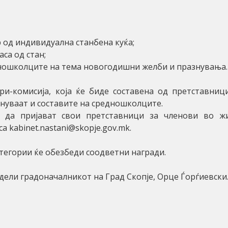
 од индивидуална станбена куќа;
са од стан;
ношколците на тема новогодишни желби и празнувања.
ри-комисија, која ќе биде составена од претставниц
енуваат и составите на средношколците.
 да пријават свои претставници за членови во ж
 kabinet.nastani@skopje.gov.mk.
атегории ќе обезбеди соодветни награди.
дели градоначалникот на Град Скопје, Орце Ѓорѓиевски