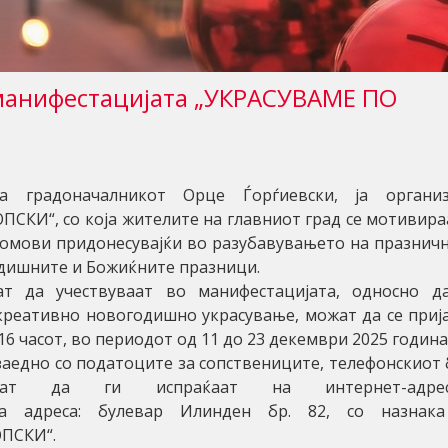
манифестацијата „УКРАСУВАМЕ ПО
а градоначалникот Орце Ѓорѓиевски, ја органи
СКИ“, со која жителите на главниот град се мотивира
 домови придонесувајќи во разубавувањето на празнич
одишните и Божиќните празници.
ат да учествуваат во манифестацијата, односно д
јкреативно новогодишно украсување, можат да се приј
 16 часот, во периодот од 11 до 23 декември 2025 година
заедно со податоците за сопствениците, телефонскиот 
жат да ги испраќаат на интернет-адрес
ли на адреса: булевар Илинден бр. 82, со назнак
ОПСКИ“.