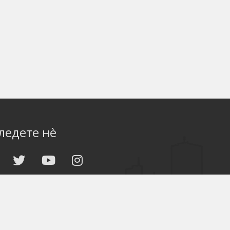
ледете нè