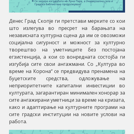
Денес Град Скопје ги претстави мерките со кои
што излегува во пресрет на барањата на
независната културна сцена да им се овозможи
социјална сигурност и можност за културно
творештво на уметниците без постојана
егзистенција, а кои со вонредната состојба ги
изгубија сите свои ангажмани. Со „Култура во
време на Корона“ се предвидува пренамена на
буџетските средства, одложување на
неприоритетните капитални инвестиции во
културата, загарантиран минимален хонорар за
сите ангажирани уметници за време на кризата,
како и адаптирање на културните програми на
сите градски институции на новите услови на
работа.