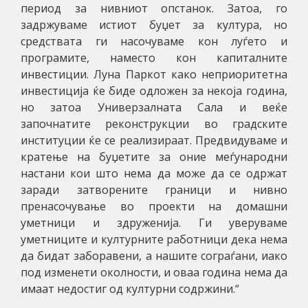
период за нивниот опстанок. Затоа, го
задржуваме истиот буџет за култура, но
средствата ги насочуваме кон луѓето и
програмите, наместо кон капиталните
инвестиции. Луна Паркот како неприоритетна
инвестиција ќе биде одложен за некоја година,
но затоа Универзалната Сала и веќе
започнатите реконструкции во градските
институции ќе се реализираат. Предвидуваме и
кратење на буџетите за оние меѓународни
настани кои што нема да може да се одржат
заради затворените граници и нивно
пренасочување во проекти на домашни
уметници и здруженија. Ги уверуваме
уметниците и културните работници дека нема
да бидат заборавени, а нашите сограѓани, иако
под изменети околности, и оваа година нема да
имаат недостиг од културни содржини.“