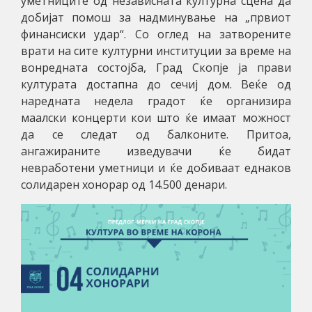
уметниците од независната културна сцена да
добијат помош за надминување на „првиот
финансиски удар“. Со оглед на затворените
врати на сите културни институции за време на
вонредната состојба, Град Скопје ја прави
културата достапна до сечиј дом. Веќе од
наредната недела градот ќе организира
маалски концерти кои што ќе имаат можност
да се следат од балконите. Притоа,
ангажираните изведувачи ќе бидат
невработени уметници и ќе добиваат еднаков
солидарен хонорар од 14.500 денари.