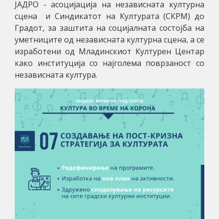
ЈАДРО - асоцијација на независната културна
сцена и Синдикатот на Културата (СКРМ) до
Градот, за заштита на социјалната состојба на
уметниците од независната културна сцена, а се
изработени од Младинскиот Културен Центар
како институција со најголема поврзаност со
независната култура.