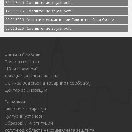
24.06.2026 - Соопштение за јавностa
17.06.2026 - Соопштение за јавностa
09.06.2026 - Активни Комисиите при Советот на Град Скопје
09.06.2026 - Соопштение за јавностa
Факти и Симболи
Почесни граѓани
"13ти Ноември"
Локации за Јавни настани
ОСП - за водење на товарниот сообраќај
Центар за иновации
Е-набавки
Јавни претпријатија
Културни установи
Образовни институции
Услуги од областа на социјалната заштита