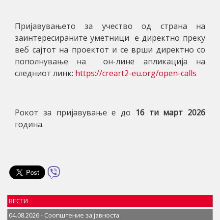
Пријавувањето за учество од страна на
заинтересираните уметници е директно преку
веб сајтот на проектот и се врши директно со
пополнување на он-лине апликација на
следниот линк
:
https://creart2-eu.org/open-calls
Рокот за пријавување е до
16
ти
март 2026
година.
ВЕСТИ
04.08.2026 - Соопштение за јавностa