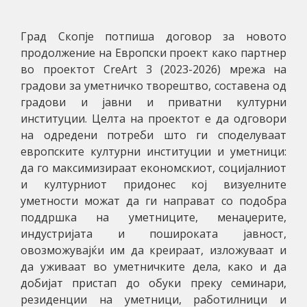
Град Скопје потпиша договор за новото
продолжение на Европски проект како партнер
во проектот CreArt 3 (2023-2026) м
режа на
градови за уметничко творештво,
составена од
градови и јавни и приватни културни
институции. Целта на проектот е да одговори
на одредени потреби што ги споделуваат
европските културни институции и уметници:
да го максимизираат економскиот, социјалниот
и културниот придонес кој визуелните
уметности можат да ги направат со подобра
поддршка на уметниците, менаџерите,
индустријата и пошироката јавност,
овозможувајќи им да креираат, изложуваат и
да уживаат во уметничките дела, како и да
добијат пристап до обуки преку семинари,
резиденции на уметници, работилници и