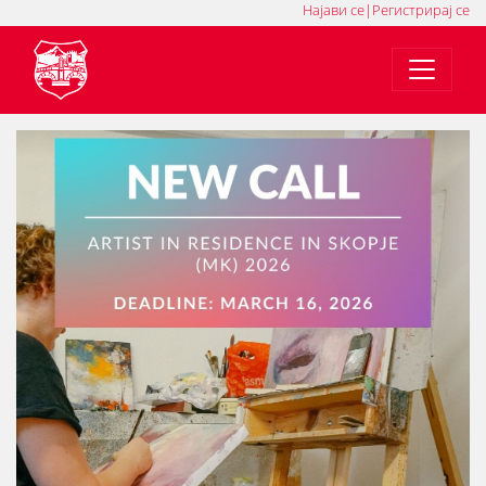
Најави се
|
Регистрирај се
MK
SQ
EN