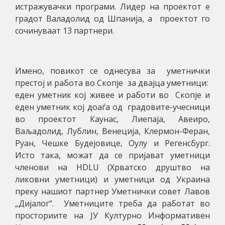
истражувачки програми. Лидер на проектот е
градот Валадолид од Шпанија, а проектот го
сочинуваат 13 партнери.
Имено, повикот се однесува за уметнички
престој и работа во Скопје за двајца уметници:
еден уметник кој живее и работи во Скопје и
еден уметник кој доаѓа од градовите-учесници
во проектот
Каунас, Лиепаја, Авеиро,
Ваљадолид, Лублин, Венеција, Клермон-Феран,
Руан, Чешке Будејовице, Оулу и Регенсбург.
Исто така, можат да се пријават уметници
членови на HDLU (Хрватско друштво на
ликовни уметници) и уметници од Украина
преку нашиот партнер Уметнички совет Лавов
„Дијалог“. Уметниците
треба да работат во
просториите на ЈУ Културно Информативен