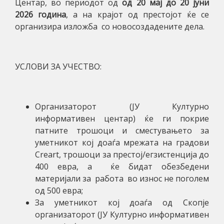
Центар, во периодот од
од
20
мај до 20 јуни
202
6
година
, а на крајот од престојот ќе се
организира изложба со новосоздадените дела.
УСЛОВИ ЗА УЧЕСТВО:
Организаторот (ЈУ Културно
информативен центар) ќе ги покрие
патните трошоци и сместувањето за
уметникот кој доаѓа мрежата на градови
Creart,
трошоци за престој/егзистенција до
400 евра, а ќе бидат обезбедени
материјали за работа во износ не поголем
од 500 евра;
За уметникот кој доаѓа од Скопје
организаторот (ЈУ Културно информативен