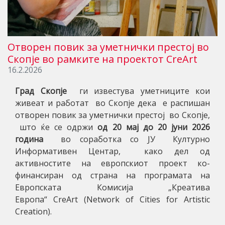
Oтворен повик за уметнички престој во
Скопје во рамките на проектот CreArt
16.2.2026
Град Скопје
ги известува уметниците кои
живеат и работат во Скопје дека е распишан
отворен повик за уметнички престој во Скопје,
што ќе се одржи
од
20
мај до 20 јуни 202
6
година
во соработка со ЈУ Културно
Информативен Центар, како дел од
активностите на европскиот проект ко-
финансиран од страна на програмата на
Европската Комисија „Креатива
Европа“
CreArt (Network of Cities for Artistic
Creation).