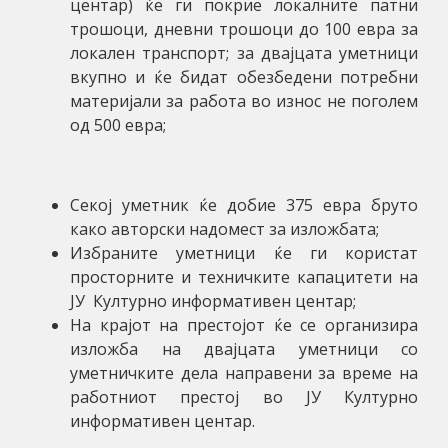
центар) ќе ги покрие локалните патни
трошоци, дневни трошоци до
100
евра за
локален транспорт;
за двајцата уметници
вкупно
и ќе бидат обезбедени потребни
материјали за работа во износ не поголем
од 500 евра;
Секој уметник ќе добие
375
евра бруто
како авторски надомест за изложбата;
Избраните уметници ќе ги користат
просторните и техничките капацитети на
ЈУ Културно информативен центар;
На крајот на престојот ќе се организира
изложба на двајца
та
уметници со
уметничките дела направени за време на
работниот престој во ЈУ Културно
информативен центар.