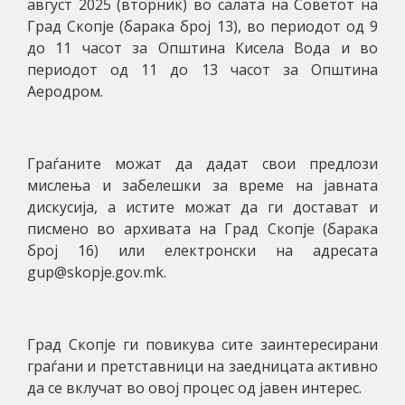
август 2025 (вторник) во салата на Советот на
Град Скопје (барака број 13), во периодот од 9
до 11 часот за Општина Кисела Вода и во
периодот од 11 до 13 часот за Општина
Аеродром.
Граѓаните можат да дадат свои предлози
мислења и забелешки за време на јавната
дискусија, а истите можат да ги достават и
писмено во архивата на Град Скопје (барака
број 16) или електронски на адресата
gup@skopje.gov.mk.
Град Скопје ги повикува сите заинтересирани
граѓани и претставници на заедницата активно
да се вклучат во овој процес од јавен интерес.