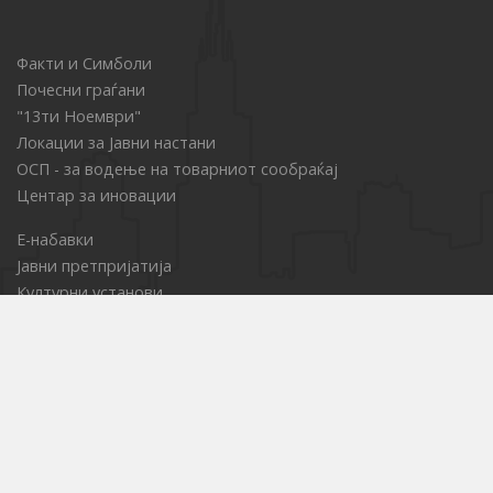
Факти и Симболи
Почесни граѓани
"13ти Ноември"
Локации за Јавни настани
ОСП - за водење на товарниот сообраќај
Центар за иновации
Е-набавки
Јавни претпријатија
Културни установи
Образовни институции
Услуги од областа на социјалната заштита
Комисија за права на пациенти
Проекти и акции
Стратегии
Службен гласник