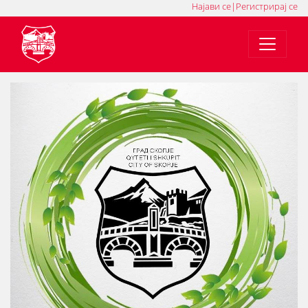
Најави се
|
Регистрирај се
MK
SQ
EN