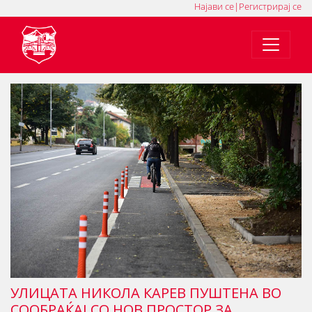
Најави се
|
Регистрирај се
MK
SQ
EN
УЛИЦАТА НИКОЛА КАРЕВ ПУШТЕНА ВО
СООБРАЌАЈ СО НОВ ПРОСТОР ЗА