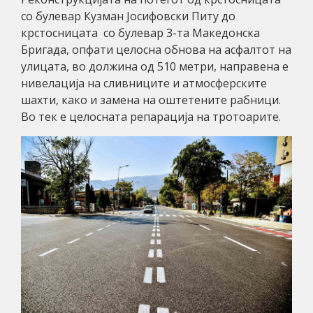
со булевар Кузман Јосифовски Питу до
крстосницата со булевар 3-та Македонска
Бригада, опфати целосна обнова на асфалтот на
улицата, во должина од 510 метри, направена е
нивелација на сливниците и атмосферските
шахти, како и замена на оштетените рабници.
Во тек е целосната репарација на тротоарите.