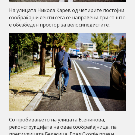
На улицата Никола Карев од четирите постојни
сообраќајни ленти сега се направени три со што
е обезбеден простор за велосипедистите.
Со пробивањето на улицата Есенинова,
реконструкцијата на оваа сообраќајница, па
преку улицата Беласица, Град Скопје прави