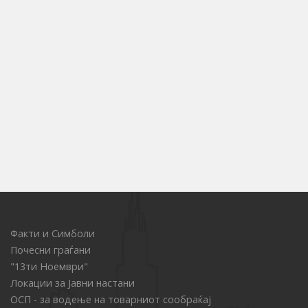
Факти и Симболи
Почесни граѓани
"13ти Ноември"
Локации за Јавни настани
ОСП - за водење на товарниот сообраќај