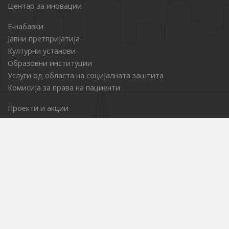
Центар за иновации
Е-набавки
Јавни претпријатија
Културни установи
Образовни институции
Услуги од областа на социјалната заштита
Комисија за права на пациенти
Проекти и акции
Стратегии
Службен гласник
Информативно гласило
Туристички сајт
НВО Порта
ГИС за граѓаните
Граѓанска иницијатива
ГУП