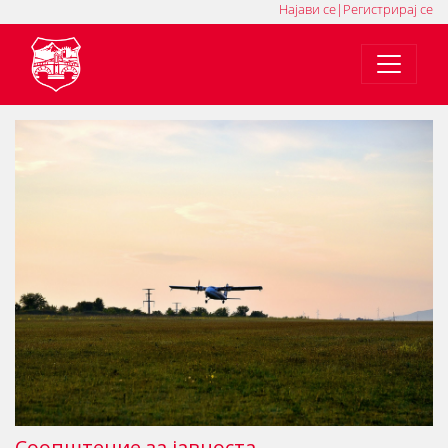
Најави се
|
Регистрирај се
MK
SQ
EN
Соопштение за јавностa