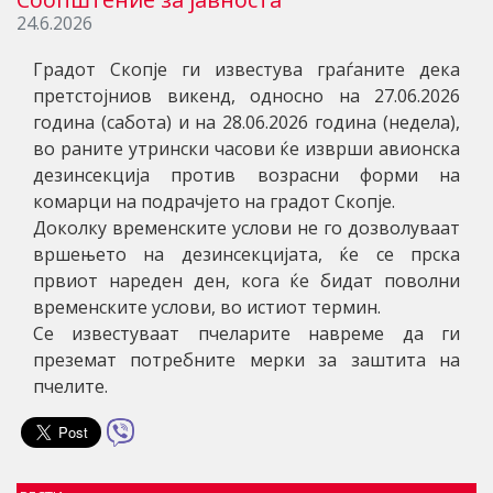
24.6.2026
Градот Скопје ги известува граѓаните дека
претстојниов викенд, односно на 27.06.2026
година (сабота) и на 28.06.2026 година (недела),
во раните утрински часови ќе изврши авионска
дезинсекција против возрасни форми на
комарци на подрачјето на градот Скопје.
Доколку временските услови не го дозволуваат
вршењето на дезинсекцијата, ќе се прска
првиот нареден ден, кога ќе бидат поволни
временските услови, во истиот термин.
Се известуваат пчеларите навреме да ги
преземат потребните мерки за заштита на
пчелите.