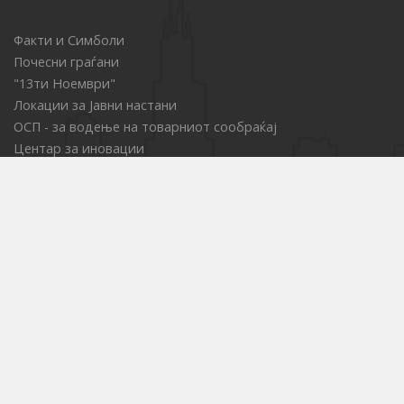
Факти и Симболи
Почесни граѓани
"13ти Ноември"
Локации за Јавни настани
ОСП - за водење на товарниот сообраќај
Центар за иновации
Е-набавки
Јавни претпријатија
Културни установи
Образовни институции
Услуги од областа на социјалната заштита
Комисија за права на пациенти
Проекти и акции
Стратегии
Службен гласник
Информативно гласило